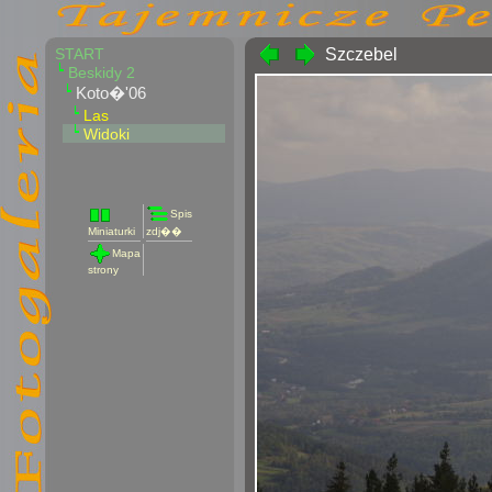
START
Szczebel
Beskidy 2
Koto�'06
Las
Widoki
Spis
Miniaturki
zdj��
Mapa
strony