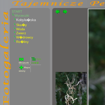
START
Wycieczki
Kobyla�ska
Ska�y
Woda
Zwierz
W�drowcy
Ro�liny
Spis
Miniaturki
zdj��
Mapa
strony