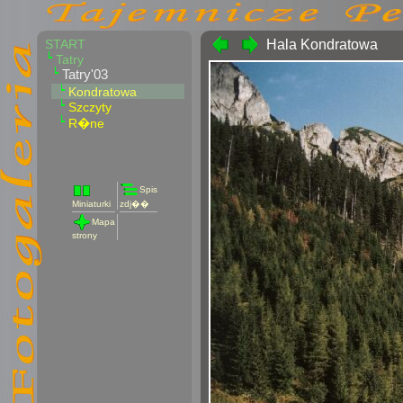
START
Hala Kondratowa
Tatry
Tatry'03
Kondratowa
Szczyty
R�ne
Spis
Miniaturki
zdj��
Mapa
strony