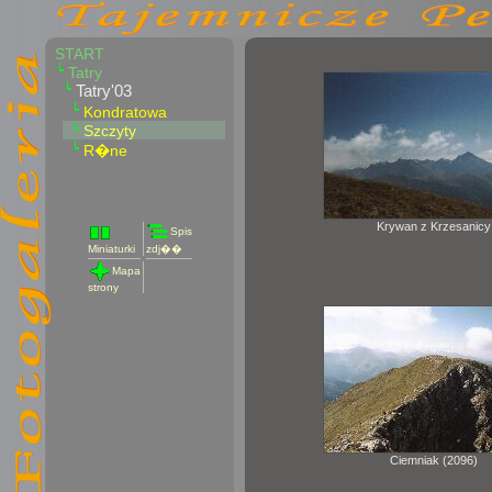
START
Tatry
Tatry'03
Kondratowa
Szczyty
R�ne
Krywan z Krzesanicy
Spis
Miniaturki
zdj��
Mapa
strony
Ciemniak (2096)